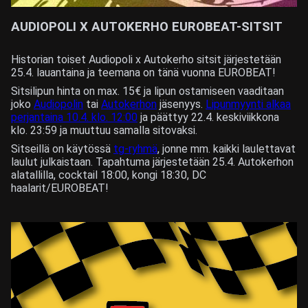
AUDIOPOLI X AUTOKERHO EUROBEAT-SITSIT
Historian toiset Audiopoli x Autokerho sitsit järjestetään
25.4. lauantaina ja teemana on tänä vuonna EUROBEAT!
Sitsilipun hinta on max. 15€ ja lipun ostamiseen vaaditaan
joko
Audiopolin
tai
Autokerhon
jäsenyys.
Lipunmyynti alkaa
perjantaina 10.4. klo. 12:00
ja päättyy 22.4. keskiviikkona
klo. 23:59 ja muuttuu samalla sitovaksi.
Sitseillä on käytössä
tg-ryhmä
, jonne mm. kaikki laulettavat
laulut julkaistaan. Tapahtuma järjestetään 25.4. Autokerhon
alatallilla, cocktail 18:00, kongi 18:30, DC
haalarit/EUROBEAT!