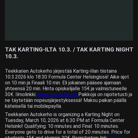
TAK KARTING-ILTA 10.3. / TAK KARTING NIGHT
10.3.
Teekkarien Autokerho järjestää Karting-illan tiistaina
10.3.2026 klo 18:30 Formula Center Helsingissä! Aika-ajot
on 10 min ja Finaali 10 min. Eli jokainen pääsee ajamaan
yhteensä 20 min. Hinta opiskelijalle 15€ ja valmistuneelle
30€. Ilmolinkki:
Ilmoittaudu tästä!
Paikkoja on rajoitetusti ja
ne täytetään nopeusjärjestyksessä! Maksu paikan päällä
käteisellä tai mobilepaylla.
Teekkarien Autokerho is organizing a Karting Night on
Tuesday, March 10, 2026 at 6:30 PM at Formula Center
Helsinki! Qualifying: 10 minutes and Final: 10 minutes.
Everyone gets to drive for a total of 20 minutes. Price for
students 15€ and alumnis 30€. Registration link:
Sign up