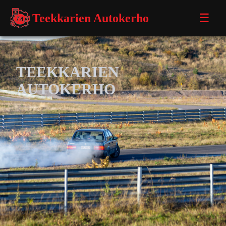
Teekkarien Autokerho
☰
TEEKKARIEN
AUTOKERHO