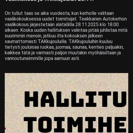
On tullut taas se aika vuodesta, kun kerholle valitaan
vaalikokouksessa uudet toimitsijat. Teekkarien Autokerhon
vaalikokous järjestetään alatallilla 28.11.2025 klo 18.00
alkaen. Koska uuden hallituksen valintaa pitää juhlistaa mitä
suurimmin menoin, jatkuu ilta kokouksen jälkeen
saumattomasti TAKkujouluilla. TAKkujouluihin kuuluu
tietysti jouluisaa ruokaa, juomaa, saunaa, kenties paljuakin,
kaikkea tätä ja varmasti paljon muutakin myöhäisiltaan ja
vannoutuneimmille jopa aamuun asti.