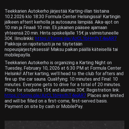
Teekkarien Autokerho järjestää Karting-illan tiistaina
10.2.2026 klo 18:30 Formula Center Helsingissä! Kartingin
jälkeen afterit kerholla ja autosauna lämpiää. Aika-ajot on
10 min ja Finaali 10 min. Eli jokainen pääsee ajamaan
yhteensä 20 min. Hinta opiskelijalle 15€ ja valmistuneelle
30€. Ilmolinkki:
https://forms.gle/AzCL1bHmfhT4ejAR7
Paikkoja on rajoitetusti ja ne täytetään
nopeusjärjestyksessä! Maksu paikan päällä käteisellä tai
mobilepaylla.
Teekkarien Autokerho is organizing a Karting Night on
Tuesday, February 10, 2026 at 6:30 PM at Formula Center
Helsinki! After karting, we’ll head to the club for afters and
fire up the car sauna. Qualifying: 10 minutes and Final: 10
minutes. Everyone gets to drive for a total of 20 minutes.
Price for students 15€ and alumnis 30€. Registration link:
https://forms.gle/AzCL1bHmfhT4ejAR7
Places are limited
and will be filled on a first-come, first-served basis.
Payment on site by cash or MobilePay.